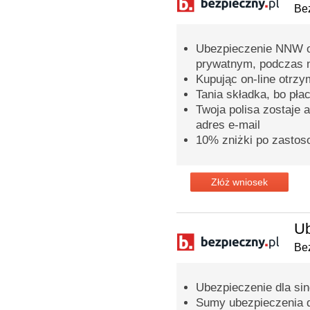
Bez
Ubezpieczenie NNW o
prywatnym, podczas n
Kupując on-line otrz
Tania składka, bo pła
Twoja polisa zostaje 
adres e-mail
10% zniżki po zastos
Złóż wniosek
Ub
Bez
Ubezpieczenie dla sing
Sumy ubezpieczenia 