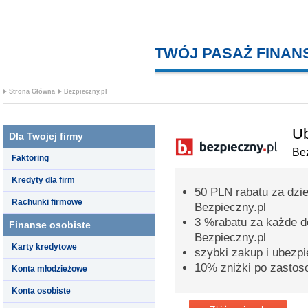
TWÓJ PASAŻ FINA
Strona Główna
Bezpieczny.pl
Ub
Dla Twojej firmy
Bez
Faktoring
Kredyty dla firm
50 PLN rabatu za dzi
Rachunki firmowe
Bezpieczny.pl
3 %rabatu za każde d
Finanse osobiste
Bezpieczny.pl
Karty kredytowe
szybki zakup i ubezpi
10% zniżki po zastos
Konta młodzieżowe
Konta osobiste