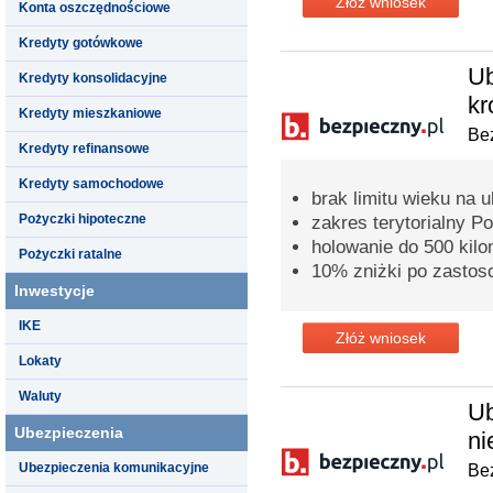
Złóż wniosek
Konta oszczędnościowe
Kredyty gotówkowe
Ub
Kredyty konsolidacyjne
kr
Kredyty mieszkaniowe
Bez
Kredyty refinansowe
Kredyty samochodowe
brak limitu wieku na 
Pożyczki hipoteczne
zakres terytorialny P
holowanie do 500 kil
Pożyczki ratalne
10% zniżki po zastos
Inwestycje
IKE
Złóż wniosek
Lokaty
Waluty
Ub
Ubezpieczenia
ni
Ubezpieczenia komunikacyjne
Bez