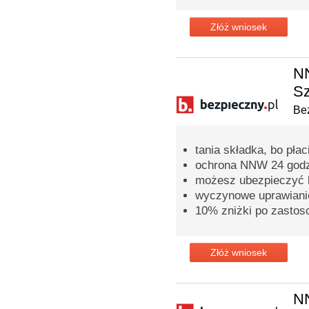
Złóż wniosek
NN
Sz
Bez
tania składka, bo pła
ochrona NNW 24 godz
możesz ubezpieczyć ki
wyczynowe uprawianie
10% zniżki po zastos
Złóż wniosek
N