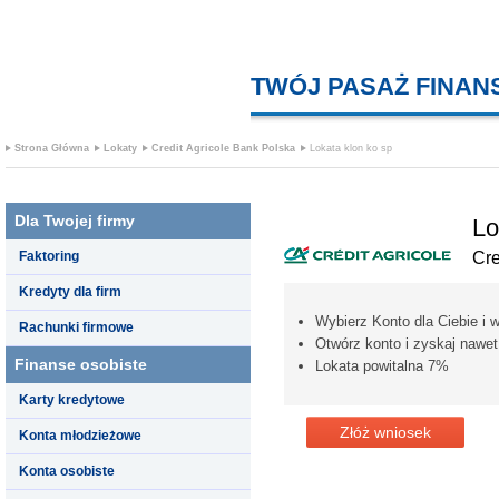
TWÓJ PASAŻ FINA
Strona Główna
Lokaty
Credit Agricole Bank Polska
Lokata klon ko sp
Dla Twojej firmy
Lo
Faktoring
Cre
Kredyty dla firm
Wybierz Konto dla Ciebie i w
Rachunki firmowe
Otwórz konto i zyskaj nawet
Finanse osobiste
Lokata powitalna 7%
Karty kredytowe
Złóż wniosek
Konta młodzieżowe
Konta osobiste