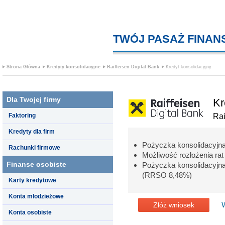
TWÓJ PASAŻ FINA
Strona Główna
Kredyty konsolidacyjne
Raiffeisen Digital Bank
Kredyt konsolidacyjny
Dla Twojej firmy
Kr
Faktoring
Rai
Kredyty dla firm
Pożyczka konsolidacyjna
Rachunki firmowe
Możliwość rozłożenia ra
Finanse osobiste
Pożyczka konsolidacyj
(RRSO 8,48%)
Karty kredytowe
Konta młodzieżowe
Złóż wniosek
Konta osobiste