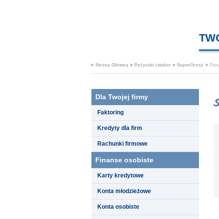
TW
Strona Główna
Pożyczki ratalne
SuperGrosz
Pozy
Dla Twojej firmy
Faktoring
Kredyty dla firm
Rachunki firmowe
Finanse osobiste
Karty kredytowe
Konta młodzieżowe
Konta osobiste